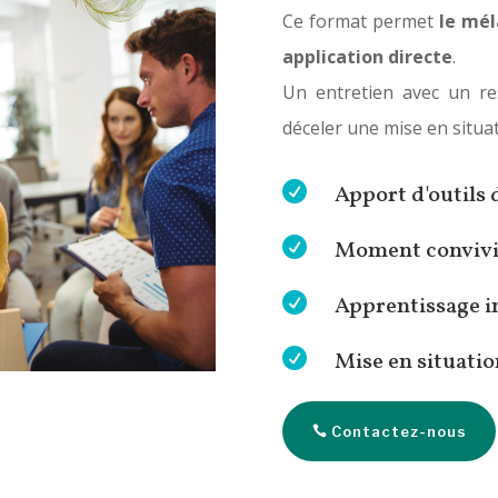
Ce format permet
le mél
application directe
.
Un entretien avec un re
déceler une mise en situa

Apport d'outils 

Moment convivi

Apprentissage in

Mise en situatio
Contactez-nous