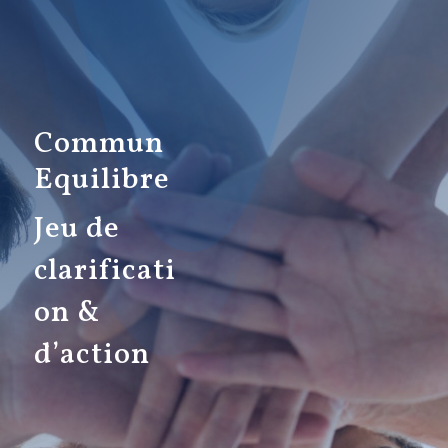
Commun
Equilibre
Jeu de
clarificati
on &
d’action